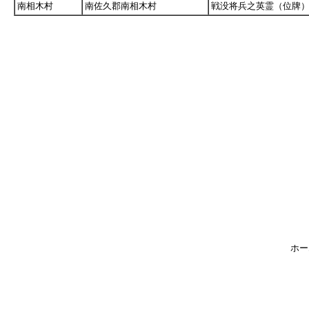
南相木村
南佐久郡南相木村
戦没将兵之英霊（位牌
ホー