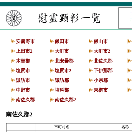
慰霊顕彰一覧
安曇野市
飯田市
飯山市
上田市2
大町市
大町市2
木曽郡
北安曇郡
北佐久郡
塩尻市
塩尻市2
下伊那郡
諏訪市
諏訪郡
小県郡
中野市
埴科郡
東御市
南佐久郡
南佐久郡2
南佐久郡2
市町村名
名称