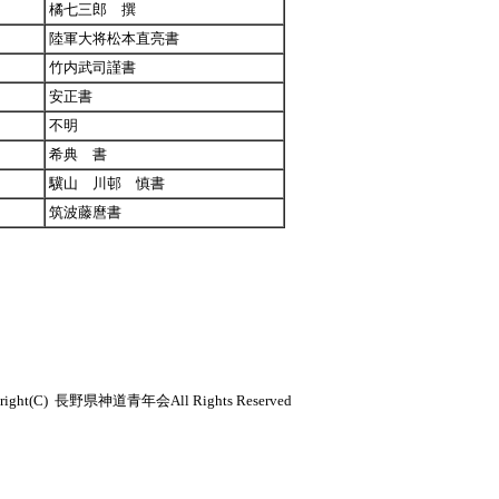
橘七三郎 撰
陸軍大将松本直亮書
竹内武司謹書
安正書
不明
希典 書
驥山 川邨 慎書
筑波藤麿書
) 長野県神道青年会All Rights Reserved