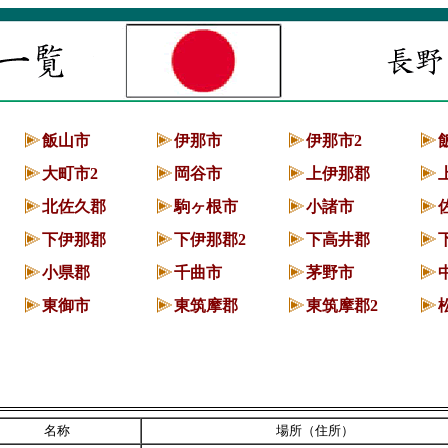
飯山市
伊那市
伊那市2
大町市2
岡谷市
上伊那郡
北佐久郡
駒ヶ根市
小諸市
下伊那郡
下伊那郡2
下高井郡
小県郡
千曲市
茅野市
東御市
東筑摩郡
東筑摩郡2
名称
場所（住所）