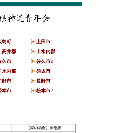
飯島町
上田市
上高井郡
上水内郡
佐久市
佐久市2
下水内郡
須坂市
中野市
長野市
松本市
松本市2
（碑の場合）揮毫者