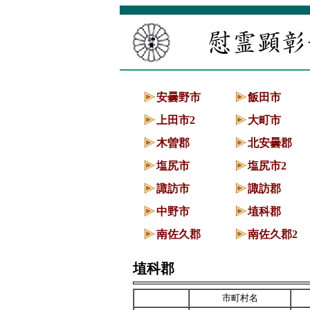
慰霊顕彰一覧
安曇野市
飯田市
上田市2
大町市
木曽郡
北安曇郡
塩尻市
塩尻市2
諏訪市
諏訪郡
中野市
埴科郡
南佐久郡
南佐久郡2
埴科郡
市町村名