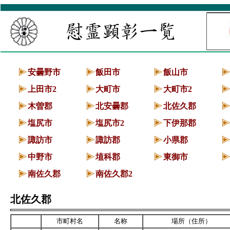
慰霊顕彰一覧
安曇野市
飯田市
飯山市
上田市2
大町市
大町市2
木曽郡
北安曇郡
北佐久郡
塩尻市
塩尻市2
下伊那郡
諏訪市
諏訪郡
小県郡
中野市
埴科郡
東御市
南佐久郡
南佐久郡2
北佐久郡
市町村名
名称
場所（住所）