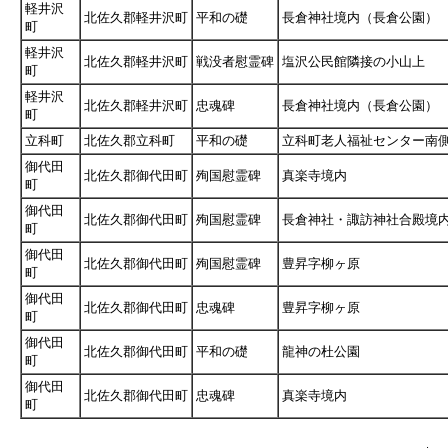
軽井沢
北佐久郡軽井沢町
平和の礎
長倉神社境内（長倉公園）
町
軽井沢
北佐久郡軽井沢町
戦没者慰霊碑
塩沢公民館隣接の小山上
町
軽井沢
北佐久郡軽井沢町
忠魂碑
長倉神社境内（長倉公園）
町
立科町
北佐久郡立科町
平和の礎
立科町老人福祉センター南
御代田
北佐久郡御代田町
殉国慰霊碑
真楽寺境内
町
御代田
北佐久郡御代田町
殉国慰霊碑
長倉神社・諏訪神社合殿境
町
御代田
北佐久郡御代田町
殉国慰霊碑
豊昇字柳ヶ原
町
御代田
北佐久郡御代田町
忠魂碑
豊昇字柳ヶ原
町
御代田
北佐久郡御代田町
平和の礎
龍神の杜公園
町
御代田
北佐久郡御代田町
忠魂碑
真楽寺境内
町